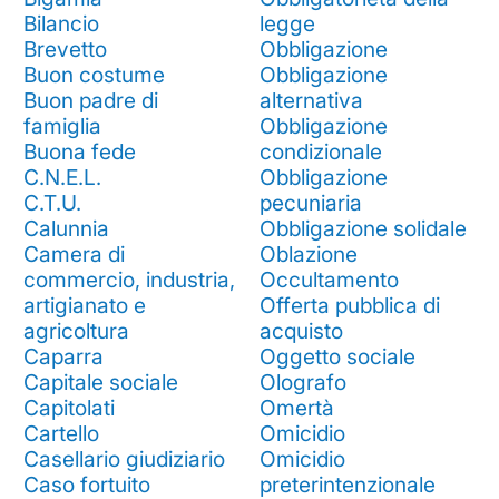
Bilancio
legge
Brevetto
Obbligazione
Buon costume
Obbligazione
Buon padre di
alternativa
famiglia
Obbligazione
Buona fede
condizionale
C.N.E.L.
Obbligazione
C.T.U.
pecuniaria
Calunnia
Obbligazione solidale
Camera di
Oblazione
commercio, industria,
Occultamento
artigianato e
Offerta pubblica di
agricoltura
acquisto
Caparra
Oggetto sociale
Capitale sociale
Olografo
Capitolati
Omertà
Cartello
Omicidio
Casellario giudiziario
Omicidio
Caso fortuito
preterintenzionale