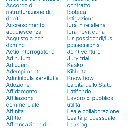
Accordo di
contratto
ristrutturazione di
Ipoteca
debiti
Istigazione
Accrescimento
Iura in re aliena
acquiescenza
Iura novit curia
Acquisto a non
Ius possidendi/ius
domino
possessionis
Actio interrogatoria
Joint venture
Ad nutum
Jury trial
Ad quem
Kasko
Adempimento
Kibbutz
Adminicula servitutis
Know how
Adozione
Laicità dello Stato
Affidamento
Latifondo
Affiliazione
Lavoro di pubblica
commerciale
utilità
Affinità
Leale collaborazione
Affitto
Lealtà processuale
Affrancazione del
Leasing