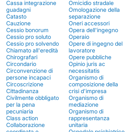
Cassa integrazione
Omicidio stradale
guadagni
Omologazione della
Catasto
separazione
Cauzione
Oneri accessori
Cessio bonorum
Opera dell'ingegno
Cessio pro soluto
Operaio
Cessio pro solvendo
Opere di ingegno del
Chiamato all'eredità
lavoratore
Chirografari
Opere pubbliche
Circondario
Opinio juris ac
Circonvenzione di
necessitatis
persone incapaci
Organismo di
Circoscrizione
composizione della
Cittadinanza
crisi d'impresa
Civilmente obbligato
Organismo di
per la pena
mediazione
pecuniaria
Organismo di
Class action
rappresentanza
Collaborazione
unitaria
coordinata e
Ospedale psichiatrico