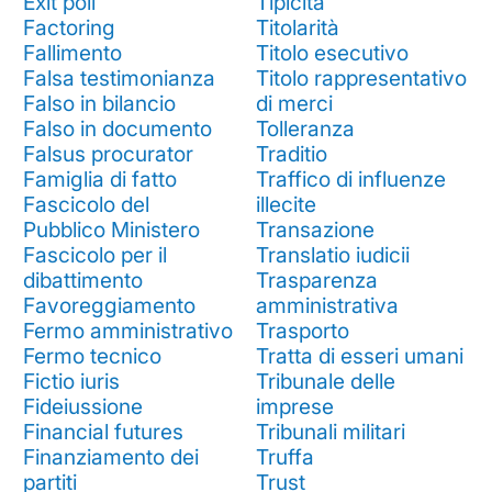
Exit poll
Tipicità
Factoring
Titolarità
Fallimento
Titolo esecutivo
Falsa testimonianza
Titolo rappresentativo
Falso in bilancio
di merci
Falso in documento
Tolleranza
Falsus procurator
Traditio
Famiglia di fatto
Traffico di influenze
Fascicolo del
illecite
Pubblico Ministero
Transazione
Fascicolo per il
Translatio iudicii
dibattimento
Trasparenza
Favoreggiamento
amministrativa
Fermo amministrativo
Trasporto
Fermo tecnico
Tratta di esseri umani
Fictio iuris
Tribunale delle
Fideiussione
imprese
Financial futures
Tribunali militari
Finanziamento dei
Truffa
partiti
Trust