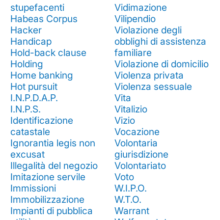
stupefacenti
Vidimazione
Habeas Corpus
Vilipendio
Hacker
Violazione degli
Handicap
obblighi di assistenza
Hold-back clause
familiare
Holding
Violazione di domicilio
Home banking
Violenza privata
Hot pursuit
Violenza sessuale
I.N.P.D.A.P.
Vita
I.N.P.S.
Vitalizio
Identificazione
Vizio
catastale
Vocazione
Ignorantia legis non
Volontaria
excusat
giurisdizione
Illegalità del negozio
Volontariato
Imitazione servile
Voto
Immissioni
W.I.P.O.
Immobilizzazione
W.T.O.
Impianti di pubblica
Warrant