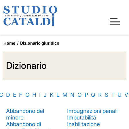
Home
Dizionario giuridico
Dizionario
C
D
E
F
G
H
I
J
K
L
M
N
O
P
Q
R
S
T
U
V
Abbandono del
Impugnazioni penali
minore
Imputabilità
Abbandono di
Inabilitazione