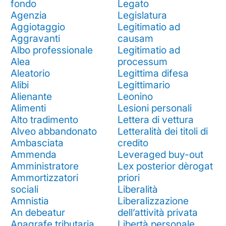
fondo
Legato
Agenzia
Legislatura
Aggiotaggio
Legitimatio ad
Aggravanti
causam
Albo professionale
Legitimatio ad
Alea
processum
Aleatorio
Legittima difesa
Alibi
Legittimario
Alienante
Leonino
Alimenti
Lesioni personali
Alto tradimento
Lettera di vettura
Alveo abbandonato
Letteralità dei titoli di
Ambasciata
credito
Ammenda
Leveraged buy-out
Amministratore
Lex posterior dèrogat
Ammortizzatori
priori
sociali
Liberalità
Amnistia
Liberalizzazione
An debeatur
dell’attività privata
Anagrafe tributaria
Libertà personale