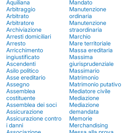
Aquiliana
Mandato
Arbitraggio
Manutenzione
Arbitrato
ordinaria
Arbitratore
Manutenzione
Archiviazione
straordinaria
Arresti domiciliari
Marchio
Arresto
Mare territoriale
Arricchimento
Massa ereditaria
ingiustificato
Massima
Ascendenti
giurisprudenziale
Asilo politico
Massimario
Asse ereditario
Matrimonio
Assegno
Matrimonio putativo
Assemblea
Mediatore civile
costituente
Mediazione
Assemblea dei soci
Mediazione
Assicurazione
demandata
Assicurazione contro
Memorie
i danni
Merchandising
Associazione
Messa alla prova