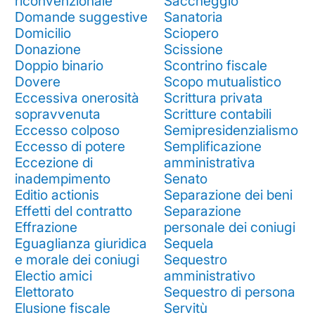
riconvenzionale
Saccheggio
Domande suggestive
Sanatoria
Domicilio
Sciopero
Donazione
Scissione
Doppio binario
Scontrino fiscale
Dovere
Scopo mutualistico
Eccessiva onerosità
Scrittura privata
sopravvenuta
Scritture contabili
Eccesso colposo
Semipresidenzialismo
Eccesso di potere
Semplificazione
Eccezione di
amministrativa
inadempimento
Senato
Editio actionis
Separazione dei beni
Effetti del contratto
Separazione
Effrazione
personale dei coniugi
Eguaglianza giuridica
Sequela
e morale dei coniugi
Sequestro
Electio amici
amministrativo
Elettorato
Sequestro di persona
Elusione fiscale
Servitù