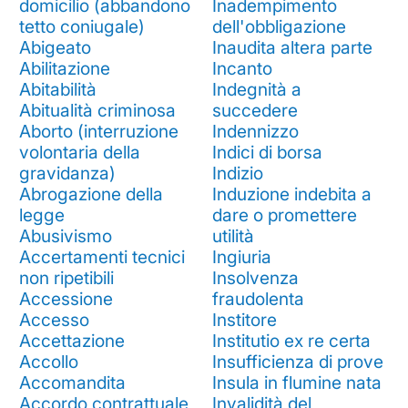
domicilio (abbandono
Inadempimento
tetto coniugale)
dell'obbligazione
Abigeato
Inaudita altera parte
Abilitazione
Incanto
Abitabilità
Indegnità a
Abitualità criminosa
succedere
Aborto (interruzione
Indennizzo
volontaria della
Indici di borsa
gravidanza)
Indizio
Abrogazione della
Induzione indebita a
legge
dare o promettere
Abusivismo
utilità
Accertamenti tecnici
Ingiuria
non ripetibili
Insolvenza
Accessione
fraudolenta
Accesso
Institore
Accettazione
Institutio ex re certa
Accollo
Insufficienza di prove
Accomandita
Insula in flumine nata
Accordo contrattuale
Invalidità del