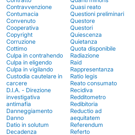
Contratto
Quanti minoris
Contravvenzione
Quasi reato
Contumacia
Questioni preliminari
Convenuto
Questore
Cooperativa
Questori
Copyright
Quiescenza
Corruzione
Quietanza
Cottimo
Quota disponibile
Culpa in contrahendo
Radiazione
Culpa in eligendo
Raid
Culpa in vigilando
Rappresentanza
Custodia cautelare in
Ratio legis
carcere
Reato consumato
D.I.A. - Direzione
Recidiva
investigativa
Redditometro
antimafia
Redibitoria
Danneggiamento
Reductio ad
Danno
aequitatem
Datio in solutum
Referendum
Decadenza
Referto