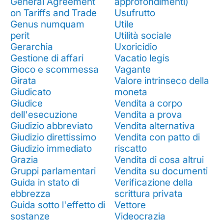
General Agreement
approfondimenti)
on Tariffs and Trade
Usufrutto
Genus numquam
Utile
perit
Utilità sociale
Gerarchia
Uxoricidio
Gestione di affari
Vacatio legis
Gioco e scommessa
Vagante
Girata
Valore intrinseco della
Giudicato
moneta
Giudice
Vendita a corpo
dell'esecuzione
Vendita a prova
Giudizio abbreviato
Vendita alternativa
Giudizio direttissimo
Vendita con patto di
Giudizio immediato
riscatto
Grazia
Vendita di cosa altrui
Gruppi parlamentari
Vendita su documenti
Guida in stato di
Verificazione della
ebbrezza
scrittura privata
Guida sotto l'effetto di
Vettore
sostanze
Videocrazia