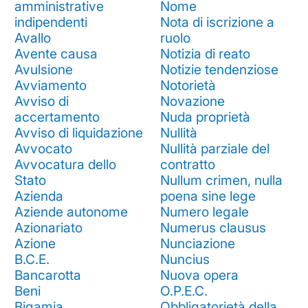
amministrative
Nome
indipendenti
Nota di iscrizione a
Avallo
ruolo
Avente causa
Notizia di reato
Avulsione
Notizie tendenziose
Avviamento
Notorietà
Avviso di
Novazione
accertamento
Nuda proprietà
Avviso di liquidazione
Nullità
Avvocato
Nullità parziale del
Avvocatura dello
contratto
Stato
Nullum crimen, nulla
Azienda
poena sine lege
Aziende autonome
Numero legale
Azionariato
Numerus clausus
Azione
Nunciazione
B.C.E.
Nuncius
Bancarotta
Nuova opera
Beni
O.P.E.C.
Bigamia
Obbligatorietà della