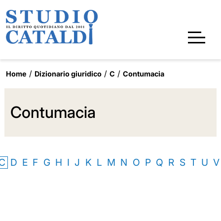
Home
Dizionario giuridico
C
Contumacia
Contumacia
C
D
E
F
G
H
I
J
K
L
M
N
O
P
Q
R
S
T
U
V