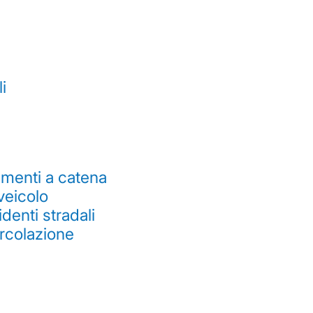
i
menti a catena
veicolo
denti stradali
ircolazione