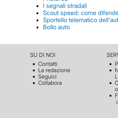
I segnali stradali
Scout speed: come difender
Sportello telematico dell'au
Bollo auto
SU DI NOI
SERV
Contatti
P
La redazione
N
Seguici
L
Collabora
C
o
F