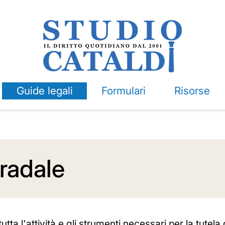
Guide legali
Formulari
Risorse
tradale
ta l'attività e gli strumenti necessari per la tutela 