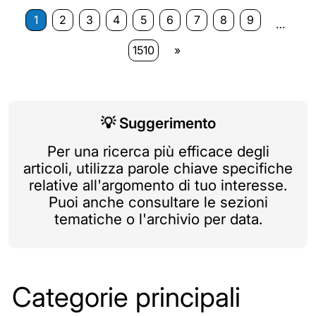
1
2
3
4
5
6
7
8
9
…
1510
»
💡
Suggerimento
Per una ricerca più efficace degli
articoli, utilizza parole chiave specifiche
relative all'argomento di tuo interesse.
Puoi anche consultare le sezioni
tematiche o l'archivio per data.
Categorie principali