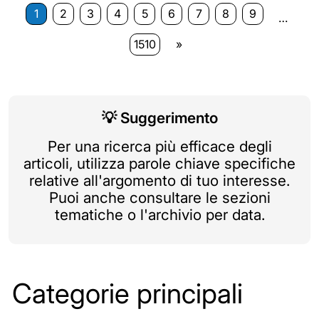
1
2
3
4
5
6
7
8
9
…
1510
»
💡
Suggerimento
Per una ricerca più efficace degli
articoli, utilizza parole chiave specifiche
relative all'argomento di tuo interesse.
Puoi anche consultare le sezioni
tematiche o l'archivio per data.
Categorie principali