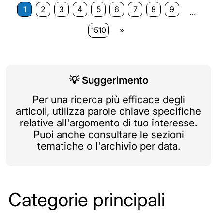
1
2
3
4
5
6
7
8
9
…
1510
»
💡
Suggerimento
Per una ricerca più efficace degli
articoli, utilizza parole chiave specifiche
relative all'argomento di tuo interesse.
Puoi anche consultare le sezioni
tematiche o l'archivio per data.
Categorie principali