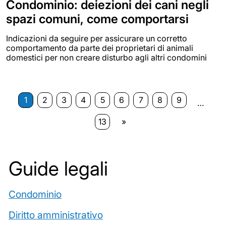
Condominio: deiezioni dei cani negli
spazi comuni, come comportarsi
Indicazioni da seguire per assicurare un corretto
comportamento da parte dei proprietari di animali
domestici per non creare disturbo agli altri condomini
1
2
3
4
5
6
7
8
9
…
13
»
Guide legali
Condominio
Diritto amministrativo