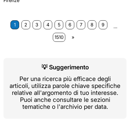
Firenze
1
2
3
4
5
6
7
8
9
…
1510
»
💡
Suggerimento
Per una ricerca più efficace degli
articoli, utilizza parole chiave specifiche
relative all'argomento di tuo interesse.
Puoi anche consultare le sezioni
tematiche o l'archivio per data.