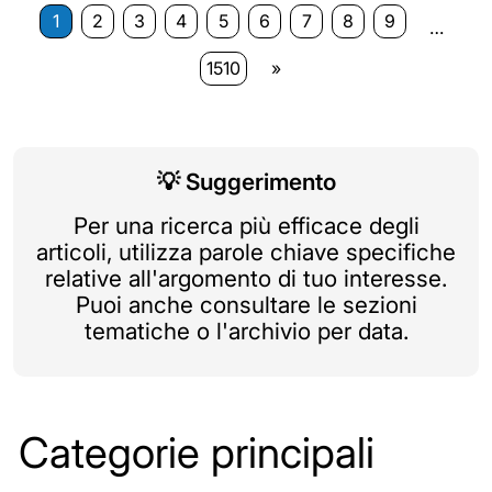
1
2
3
4
5
6
7
8
9
…
1510
»
💡
Suggerimento
Per una ricerca più efficace degli
articoli, utilizza parole chiave specifiche
relative all'argomento di tuo interesse.
Puoi anche consultare le sezioni
tematiche o l'archivio per data.
Categorie principali