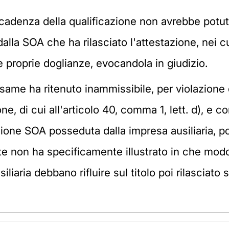
cadenza della qualificazione non avrebbe potuto
alla SOA che ha rilasciato l'attestazione, nei c
proprie doglianze, evocandola in giudizio.
n esame ha ritenuto inammissibile, per violazio
ne, di cui all'articolo 40, comma 1, lett. d), e c
zione SOA posseduta dalla impresa ausiliaria, poi 
nte non ha specificamente illustrato in che modo
siliaria debbano rifluire sul titolo poi rilascia