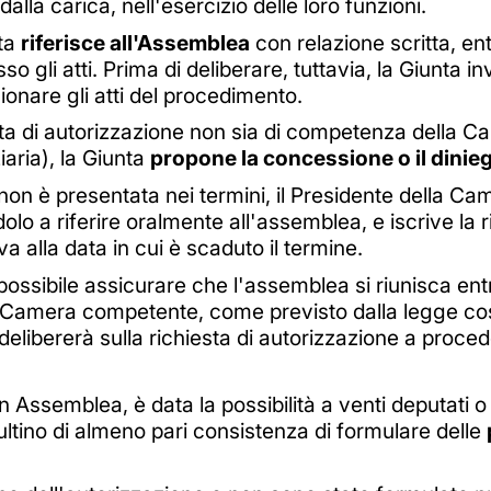
alla carica, nell'esercizio delle loro funzioni.
nta
riferisce all'Assemblea
con relazione scritta, en
gli atti. Prima di deliberare, tuttavia, la Giunta inv
sionare gli atti del procedimento.
ta di autorizzazione non sia di competenza della C
ziaria), la Giunta
propone la concessione o il dinie
non è presentata nei termini, il Presidente della Ca
o a riferire oralmente all'assemblea, e iscrive la ri
 alla data in cui è scaduto il termine.
ibile assicurare che l'assemblea si riunisca entro 
la Camera competente, come previsto dalla legge cos
libererà sulla richiesta di autorizzazione a proced
 Assemblea, è data la possibilità a venti deputati o
tino di almeno pari consistenza di formulare delle