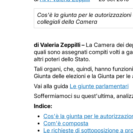
Cos'è la giunta per le autorizzazion
collegiali della Camera
di Valeria Zeppilli –
La Camera dei depu
quali sono assegnati compiti volti a g
altri poteri dello Stato.
Tali organi, che, quindi, hanno funzioni
Giunta delle elezioni e la Giunta per l
Vai alla guida
Le giunte parlamentari
Soffermiamoci su quest'ultima, analiz
Indice:
Cos'è la giunta per le autorizzazi
Com'è composta
Le richieste di sottoposizione a p