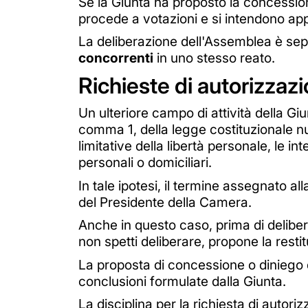
Se la Giunta ha proposto la concessio
procede a votazioni e si intendono app
La deliberazione dell'Assemblea è sepa
concorrenti
in uno stesso reato.
Richieste di autorizzazion
Un ulteriore campo di attività della Giun
comma 1, della legge costituzionale num
limitative della libertà personale, le in
personali o domiciliari.
In tale ipotesi, il termine assegnato al
del Presidente della Camera.
Anche in questo caso, prima di delibera
non spetti deliberare, propone la restitu
La proposta di concessione o diniego d
conclusioni formulate dalla Giunta.
La disciplina per la richiesta di autoriz