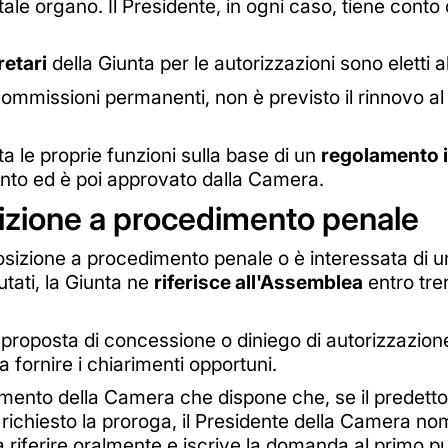
ale organo. Il Presidente, in ogni caso, tiene conto
retari
della Giunta per le autorizzazioni sono eletti a
Commissioni permanenti, non è previsto il rinnovo al
a le proprie funzioni sulla base di un
regolamento 
ento ed è poi approvato dalla Camera.
sizione a procedimento penale
osizione a procedimento penale o è interessata di u
utati, la Giunta ne
riferisce all'Assemblea
entro tre
roposta di concessione o diniego di autorizzazione,
 a fornire i chiarimenti opportuni.
lamento della Camera che dispone che, se il predett
 richiesto la proroga, il Presidente della Camera no
 riferire oralmente e iscrive la domanda al primo pu