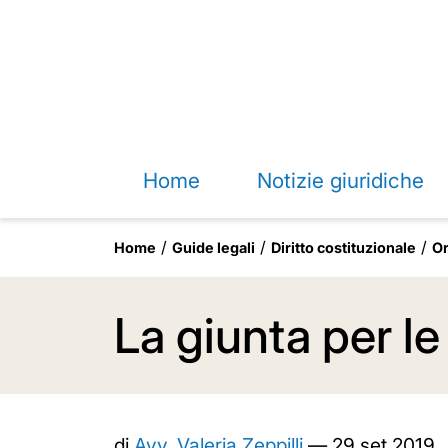
Home
Notizie giuridiche
Home
Guide legali
Diritto costituzionale
Or
La giunta per l
di
Avv. Valeria Zeppilli
—
29 set 2019