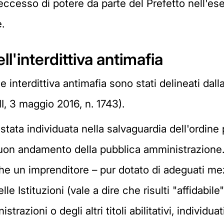
eccesso di potere da parte del Prefetto nell'es
.
l'interdittiva antimafia
one interdittiva antimafia sono stati delineati da
III, 3 maggio 2016, n. 1743).
o è stata individuata nella salvaguardia dell'ordi
on andamento della pubblica amministrazione. L'
he un imprenditore – pur dotato di adeguati m
le Istituzioni (vale a dire che risulti "affidabile
razioni o degli altri titoli abilitativi, individua