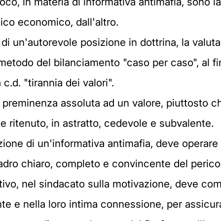
 gioco, in materia di informativa antimafia, sono l
lico economico, dall'altro.
un'autorevole posizione in dottrina, la valutaz
etodo del bilanciamento "caso per caso", al fin
c.d. "tirannia dei valori".
re preminenza assoluta ad un valore, piuttosto ch
e ritenuto, in astratto, cedevole e subvalente.
zione di un'informativa antimafia, deve operare 
dro chiaro, completo e convincente del pericolo
ivo, nel sindacato sulla motivazione, deve com
te e nella loro intima connessione, per assicura