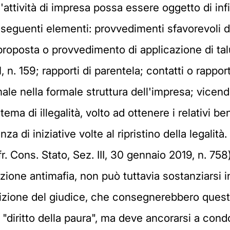
e l'attività di impresa possa essere oggetto di in
i seguenti elementi: provvedimenti sfavorevoli 
proposta o provvedimento di applicazione di ta
, n. 159; rapporti di parentela; contatti o rapp
ale nella formale struttura dell'impresa; vice
tema di illegalità, volto ad ottenere i relativi b
za di iniziative volte al ripristino della legalità.
r. Cons. Stato, Sez. III, 30 gennaio 2019, n. 758) 
zione antimafia, non può tuttavia sostanziarsi 
izione del giudice, che consegnerebbero questo 
"diritto della paura", ma deve ancorarsi a con