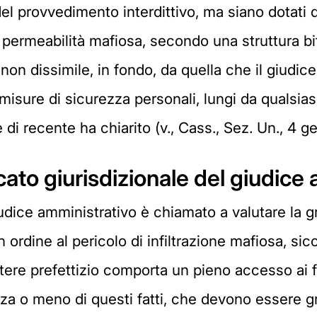
l provvedimento interdittivo, ma siano dotati d
i permeabilità mafiosa, secondo una struttura bifa
non dissimile, in fondo, da quella che il giudic
misure di sicurezza personali, lungi da qualsia
i recente ha chiarito (v., Cass., Sez. Un., 4 gen
cato giurisdizionale del giudice
udice amministrativo è chiamato a valutare la gr
n ordine al pericolo di infiltrazione mafiosa, sic
otere prefettizio comporta un pieno accesso ai fat
a o meno di questi fatti, che devono essere gra