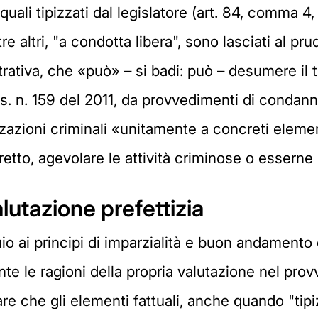
 quali tipizzati dal legislatore (art. 84, comma 4, 
entre altri, "a condotta libera", sono lasciati a
rativa, che «può» – si badi: può – desumere il te
gs. n. 159 del 2011, da provvedimenti di condann
zzazioni criminali «unitamente a concreti elementi
etto, agevolare le attività criminose o essern
valutazione prefettizia
io ai principi di imparzialità e buon andamento 
 le ragioni della propria valutazione nel pro
are che gli elementi fattuali, anche quando "tip