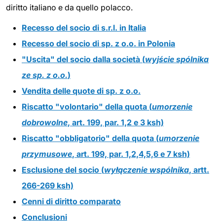
diritto italiano e da quello polacco.
Recesso del socio di s.r.l. in Italia
Recesso del socio di sp. z o.o. in Polonia
"Uscita" del socio dalla società (
wyjście spólnika
ze sp. z o.o.
)
Vendita delle quote di sp. z o.o.
Riscatto "volontario" della quota (
umorzenie
dobrowolne
, art. 199, par. 1,2 e 3 ksh)
Riscatto "obbligatorio" della quota (
umorzenie
przymusowe
, art. 199, par. 1,2,4,5,6 e 7 ksh)
Esclusione del socio (
wyłączenie wspólnika
, artt.
266-269 ksh)
Cenni di diritto comparato
Conclusioni