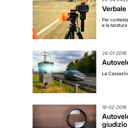
Verbale
Per contest
e la taratur
26-01-2018
Autovelo
La Cassazion
19-02-2018
Autovelo
giudizio