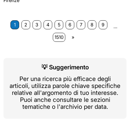
Firenze
1
2
3
4
5
6
7
8
9
…
1510
»
💡
Suggerimento
Per una ricerca più efficace degli
articoli, utilizza parole chiave specifiche
relative all'argomento di tuo interesse.
Puoi anche consultare le sezioni
tematiche o l'archivio per data.