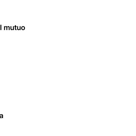
il mutuo
a