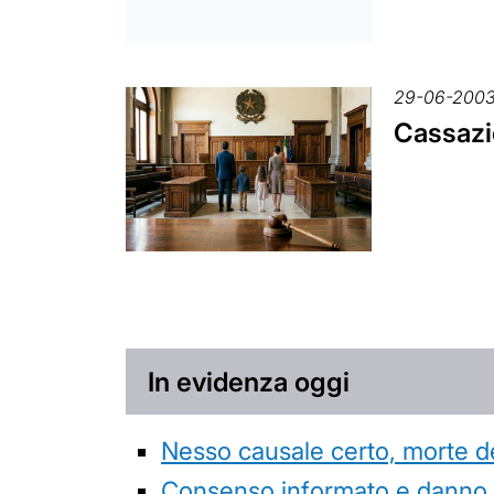
29-06-200
Cassazi
In evidenza oggi
Nesso causale certo, morte de
Consenso informato e danno da