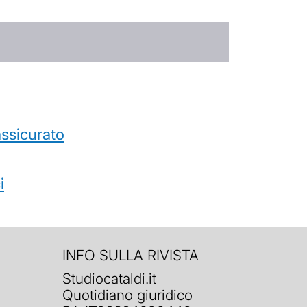
’assicurato
i
INFO SULLA RIVISTA
Studiocataldi.it
Quotidiano giuridico