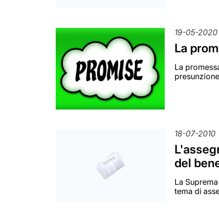
19-05-2020
La prom
La promessa 
presunzione 
18-07-2010
L'asseg
del bene
La Suprema C
tema di ass