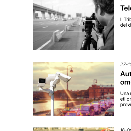
Tel
Il T
del d
27-1
Aut
om
Una 
etilo
previ
16-0