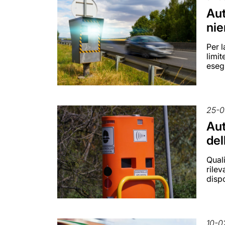
Aut
nie
Per l
limit
eseg
25-0
Aut
del
Qual
rilev
disp
10-0