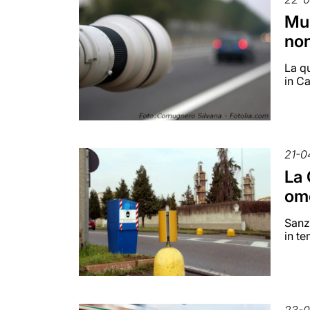
Mul
no
La qu
in C
21-0
La 
omo
Sanz
in t
23-