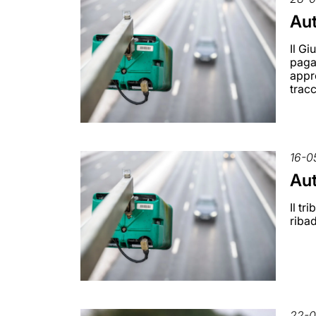
Aut
Il Gi
paga
appr
trac
16-0
Aut
Il tr
riba
22-