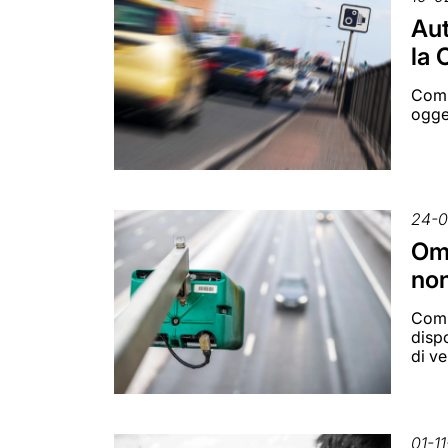
Aut
la 
Comm
ogge
24-0
Omo
non
Comm
dispo
di ve
01-1