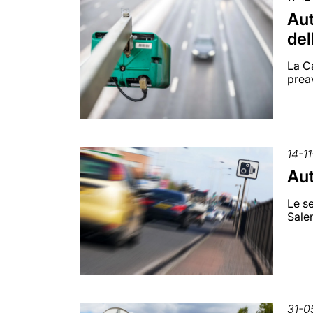
Aut
del
La Ca
preav
14-1
Aut
Le se
Sale
31-0