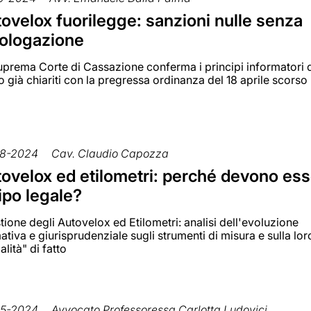
ovelox fuorilegge: sanzioni nulle senza
ologazione
uprema Corte di Cassazione conferma i principi informatori 
to già chiariti con la pregressa ordinanza del 18 aprile scorso
8-2024
Cav. Claudio Capozza
ovelox ed etilometri: perché devono es
tipo legale?
ione degli Autovelox ed Etilometri: analisi dell'evoluzione
tiva e giurisprudenziale sugli strumenti di misura e sulla lor
galità" di fatto
5-2024
Avvocato Professoressa Carlotta Ludovici