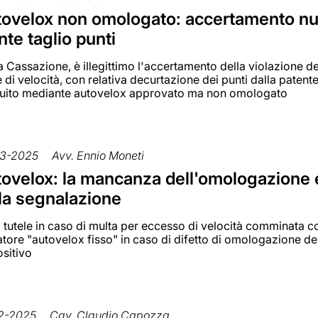
ovelox non omologato: accertamento nul
nte taglio punti
a Cassazione, è illegittimo l'accertamento della violazione de
e di velocità, con relativa decurtazione dei punti dalla patente
uito mediante autovelox approvato ma non omologato
3-2025
Avv. Ennio Moneti
ovelox: la mancanza dell'omologazione 
la segnalazione
i tutele in caso di multa per eccesso di velocità comminata c
atore "autovelox fisso" in caso di difetto di omologazione de
ositivo
2-2025
Cav. Claudio Capozza