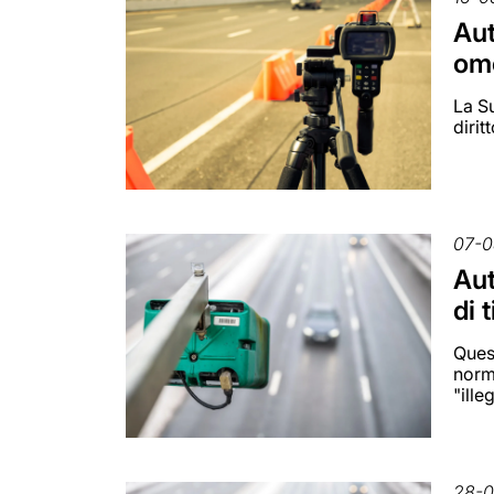
Aut
om
La S
dirit
07-0
Aut
di 
Quest
norma
"ille
28-0