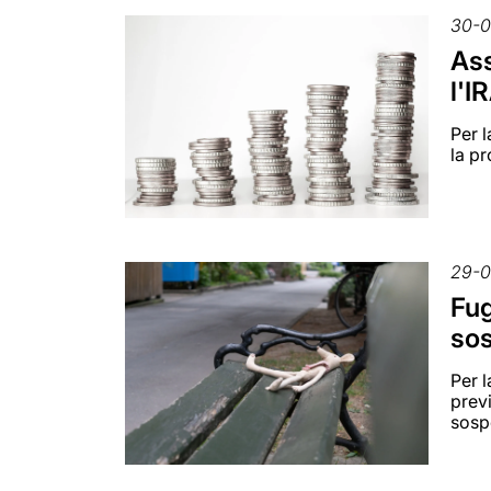
30-0
Ass
l'I
Per l
la pr
29-0
Fug
sos
Per 
previ
sosp