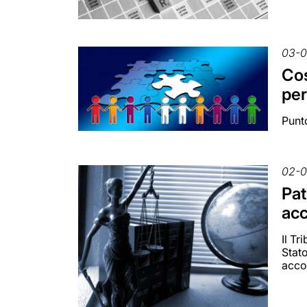
03-
Cos
per
Punto
02-
Pat
ac
Il Tr
Stato
acco