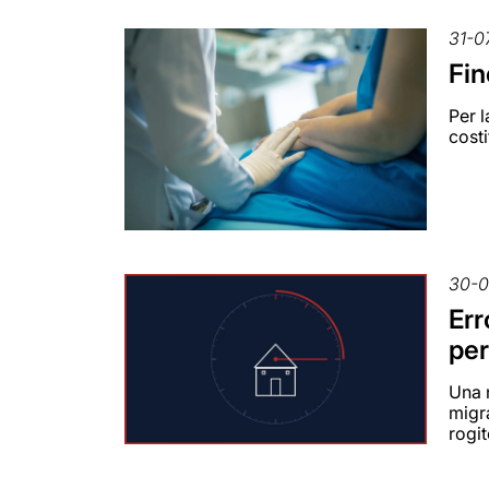
31-0
Fin
Per l
costi
30-0
Err
per
Una n
migra
rogit