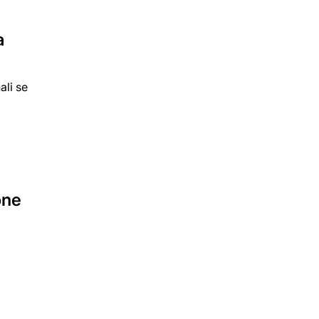
a
ali se
one