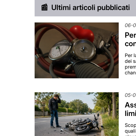
📰
Ultimi articoli pubblicati
06-
Per
con
Per 
dei s
prem
chan
05-0
Ass
lim
Scopr
quali