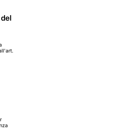
 del
a
ll'art.
r
enza