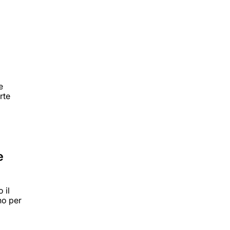
e
rte
e
 il
uno per