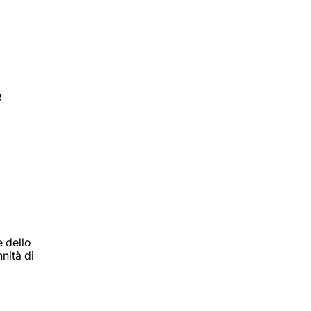
e
e dello
nità di