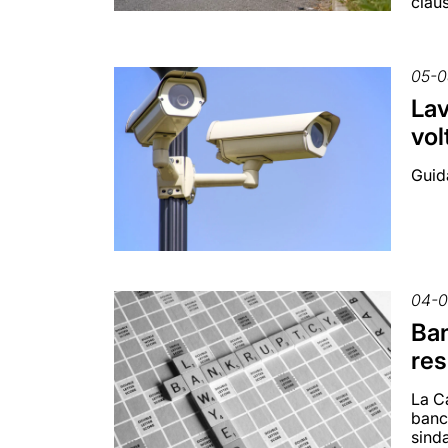
clau
05-0
Lav
vol
Guida
04-
Ban
res
La Ca
banca
sind