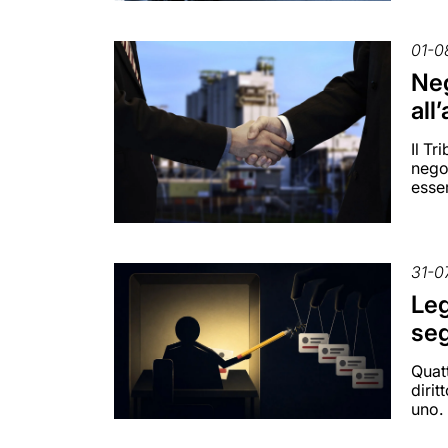
01-0
Neg
all
Il Tr
negoz
esser
31-0
Leg
seg
Quatt
dirit
uno.