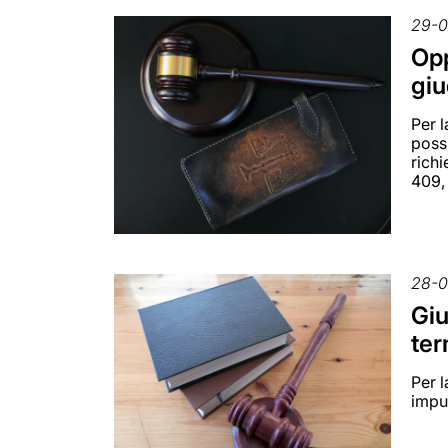
29-0
Opp
giu
Per l
poss
richi
409,
28-0
Giu
ter
Per l
impu