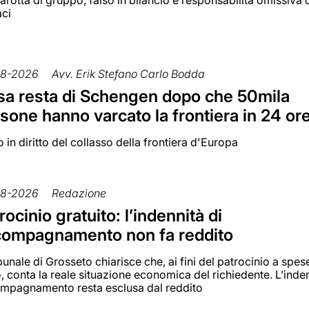
rotta di gruppo, falso in bilancio e responsabilità omissiva 
aci
08-2026
Avv. Erik Stefano Carlo Bodda
a resta di Schengen dopo che 50mila
sone hanno varcato la frontiera in 24 or
 in diritto del collasso della frontiera d'Europa
08-2026
Redazione
rocinio gratuito: l’indennità di
compagnamento non fa reddito
ibunale di Grosseto chiarisce che, ai fini del patrocinio a spes
, conta la reale situazione economica del richiedente. L’inden
mpagnamento resta esclusa dal reddito