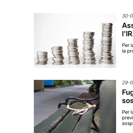
30-0
Ass
l'I
Per l
la pr
29-0
Fug
sos
Per 
previ
sosp