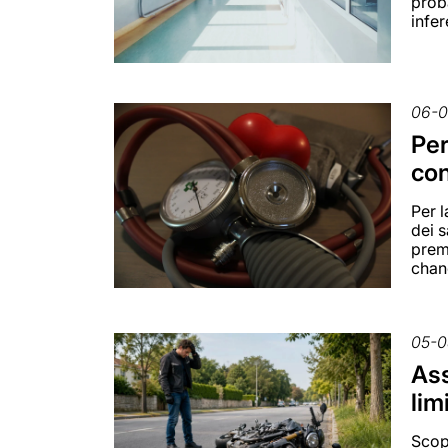
proba
infer
06-
Per
con
Per 
dei s
prem
chan
05-0
Ass
lim
Scopr