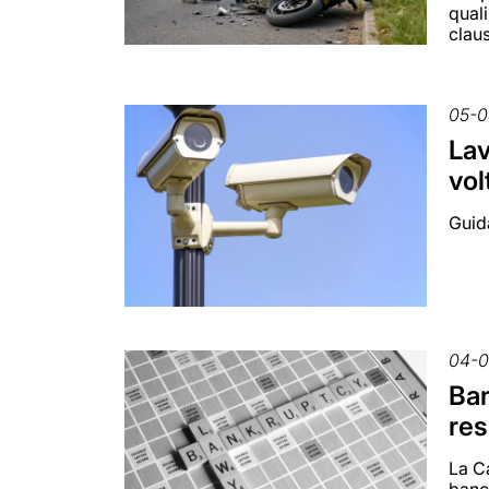
quali
clau
05-0
Lav
vol
Guida
04-
Ban
res
La Ca