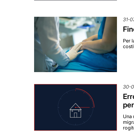
31-0
Fin
Per l
costi
30-0
Err
per
Una n
migra
rogit