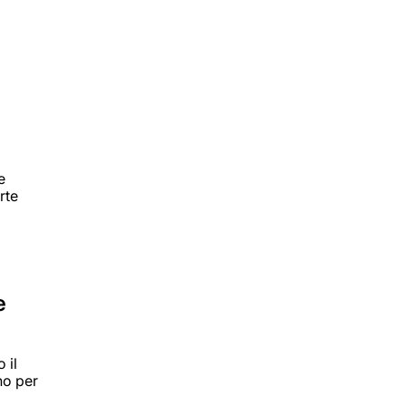
e
rte
e
 il
uno per