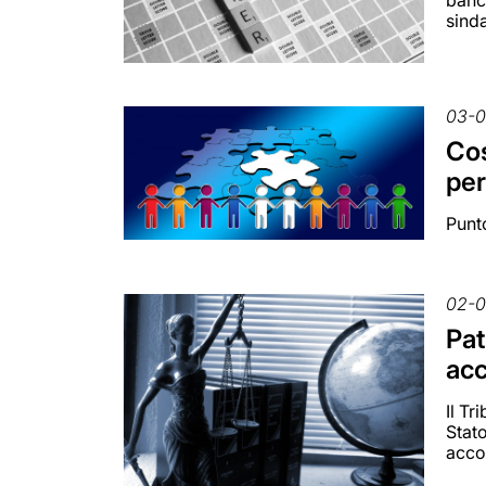
banca
sind
03-
Cos
per
Punto
02-
Pat
ac
Il Tr
Stato
acco