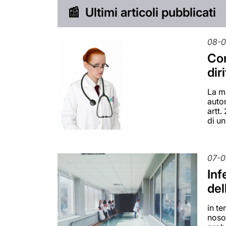
📰
Ultimi articoli pubblicati
08-
Con
dir
La m
auton
artt.
di un
07-0
Inf
del
in te
nosoc