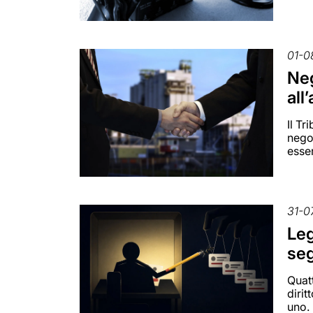
01-0
Neg
all
Il Tr
negoz
esser
31-0
Leg
seg
Quatt
dirit
uno.