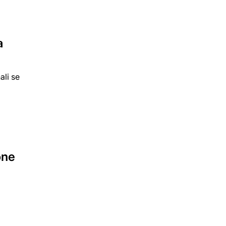
a
ali se
one