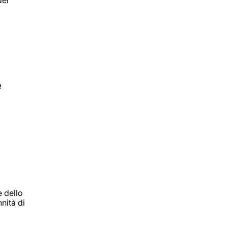
dei
e
e dello
nità di