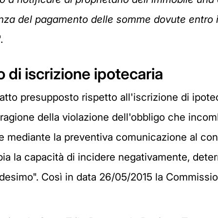
za del pagamento delle somme dovute entro il t
.
o di iscrizione ipotecaria
to presupposto rispetto all'iscrizione di ipot
in ragione della violazione dell'obbligo che incom
e mediante la preventiva comunicazione al cont
a la capacità di incidere negativamente, determ
edesimo".
Così in data 26/05/2015 la Commission