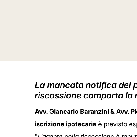
La mancata notifica del p
riscossione comporta la nu
Avv. Giancarlo Baranzini & Avv. P
iscrizione ipotecaria
è previsto es
"
L'agente della riscossione è tenu