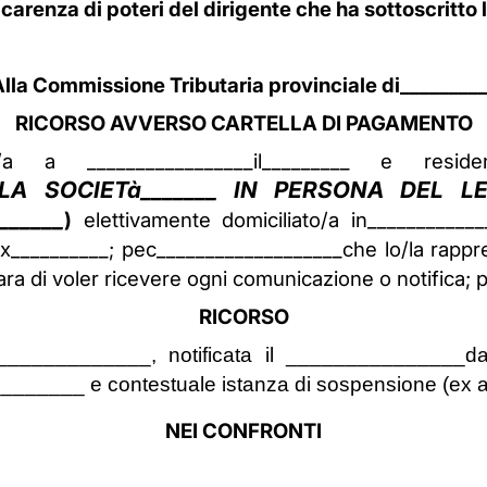
carenza di poteri del dirigente che ha sottoscritto l
lla Commissione Tributaria provinciale di________
RICORSO AVVERSO CARTELLA DI PAGAMENTO
ato/a a _________________il_________ e resi
LA SOCIETà_______ IN PERSONA DEL L
_____
)
elettivamente domiciliato/a in____________
fax__________; pec___________________che lo/la rappr
iara di voler ricevere ogni comunicazione o notifica;
RICORSO
._____________, notificata il _______________da
_______ e contestuale istanza di sospensione (ex ar
NEI CONFRONTI