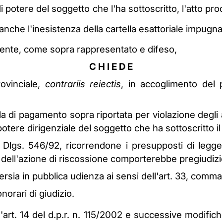
di potere del soggetto che l'ha sottoscritto, l'atto p
che l'inesistenza della cartella esattoriale impugna
rrente, come sopra rappresentato e difeso,
C H I E D E
ovinciale,
contrariis reiectis
, in accoglimento del 
ella di pagamento sopra riportata per violazione degli
 potere dirigenziale del soggetto che ha sottoscritto
del Dlgs. 546/92, ricorrendone i presupposti di legg
ell'azione di riscossione comporterebbe pregiudizio
ersia in pubblica udienza ai sensi dell'art. 33, comma 
orari di giudizio.
ll'art. 14 del d.p.r. n. 115/2002 e successive modifich