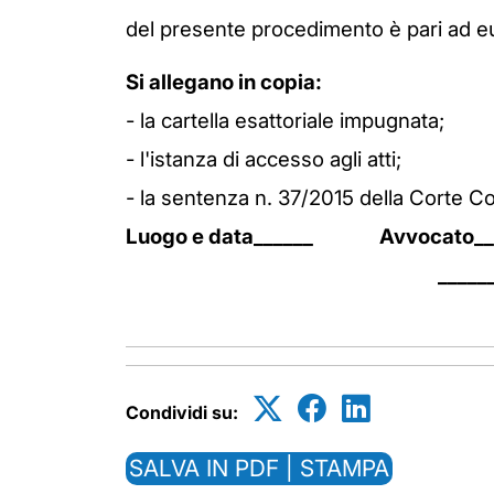
del presente procedimento è pari ad e
Si allegano in copia:
- la cartella esattoriale impugnata;
- l'istanza di accesso agli atti;
- la sentenza n. 37/2015 della Corte Co
Luogo e data______ Avvocato__
_____
Condividi su:
SALVA IN PDF | STAMPA