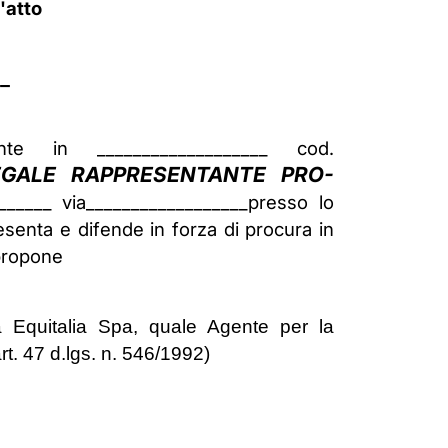
'atto
__
dente in ___________________ cod.
EGALE RAPPRESENTANTE PRO-
______ via__________________presso lo
esenta e difende in forza di procura in
 propone
 Equitalia Spa, quale Agente per la
t. 47 d.lgs. n. 546/1992)