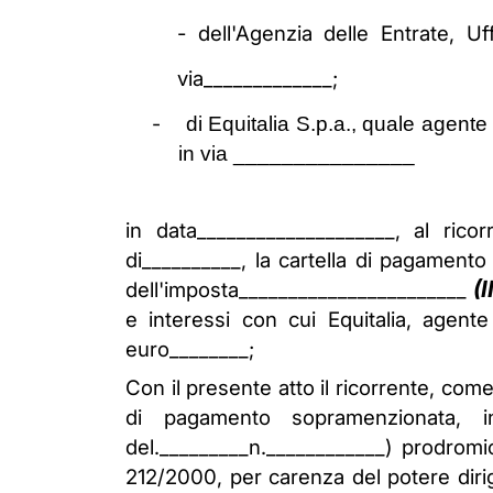
- dell'Agenzia delle Entrate, U
via_____________;
-
di Equitalia S.p.a., quale agent
in via _______________
in data____________________, al rico
di__________, la cartella di pagamento
(
dell'imposta_______________________
e interessi con cui Equitalia, agent
euro________;
Con il presente atto il ricorrente, com
di pagamento sopramenzionata, in 
del._________n.____________) prodromic
212/2000, per carenza del potere dirig