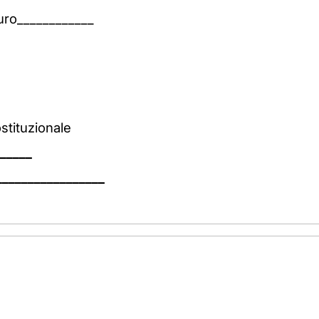
uro____________
stituzionale
_____
_________________