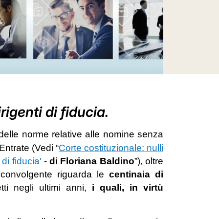
irigenti di fiducia.
tà delle norme relative alle nomine senza
 Entrate (Vedi
“
Corte costituzionale: nulli
di fiducia'
-
di Floriana Baldino
”
), oltre
ù sconvolgente riguarda le
centinaia di
tti negli ultimi anni,
i quali, in virtù