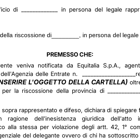
fficio di _____________ in persona del legale ra
e della riscossione di________, in persona del lega
PREMESSO CHE:
rrente veniva notificata da Equitalia S.p.A., agen
 dell'Agenzia delle Entrate n. ___________________
INSERIRE L'OGGETTO DELLA CARTELLA)
olt
e per la riscossione della provincia di __________
e sopra rappresentato e difeso, dichiara di spiegare
ragione dell'inesistenza giuridica dell'atto 
o alla stessa per violazione degli artt. 42, 1° co
enziale del delegante ovvero di chi ha sottoscritt