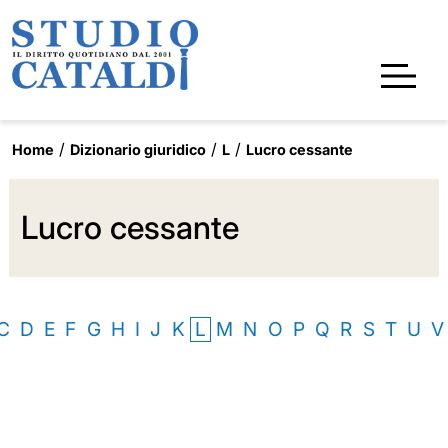
Home
Dizionario giuridico
L
Lucro cessante
Lucro cessante
C
D
E
F
G
H
I
J
K
L
M
N
O
P
Q
R
S
T
U
V