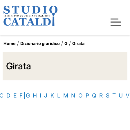
Home
Dizionario giuridico
G
Girata
Girata
C
D
E
F
G
H
I
J
K
L
M
N
O
P
Q
R
S
T
U
V