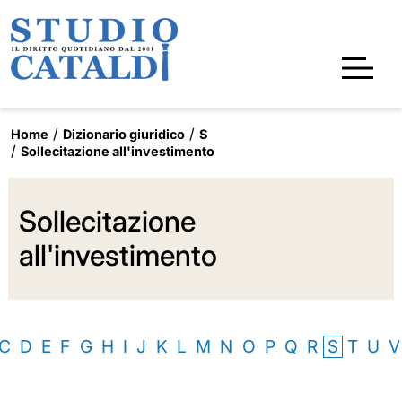
Home
Dizionario giuridico
S
Sollecitazione all'investimento
Sollecitazione
all'investimento
C
D
E
F
G
H
I
J
K
L
M
N
O
P
Q
R
S
T
U
V