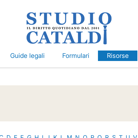
Guide legali
Formulari
Risorse
C
D
E
F
G
H
I
J
K
L
M
N
O
P
Q
R
S
T
U
V