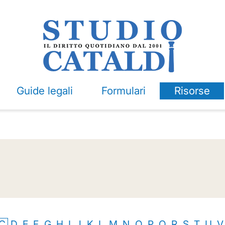
Guide legali
Formulari
Risorse
C
D
E
F
G
H
I
J
K
L
M
N
O
P
Q
R
S
T
U
V