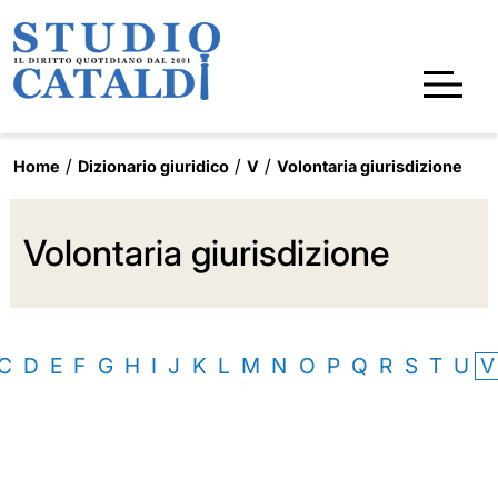
Home
Dizionario giuridico
V
Volontaria giurisdizione
Volontaria giurisdizione
C
D
E
F
G
H
I
J
K
L
M
N
O
P
Q
R
S
T
U
V