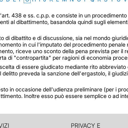
ll'art. 438 e ss. c.p.p. e consiste in un procedimento
enti al dibattimento, basandola quindi sugli elementi
o di dibattito e di discussione, sia nel mondo giuridic
 momento in cui l'imputato del procedimento penale m
mento, riceve uno sconto della pena prevista per il rea
ta di "contropartita" per ragioni di economia proce
scelta di essere giudicato mediante rito abbreviato è p
 delitto preveda la sanzione dell'ergastolo, il giud
iesto in occasione dell'udienza preliminare (per i p
battimento. Inoltre esso può essere semplice o ad in
IZI
PRIVACY E