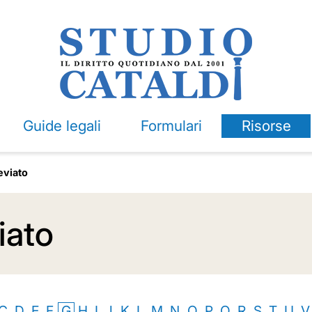
Guide legali
Formulari
Risorse
eviato
iato
C
D
E
F
G
H
I
J
K
L
M
N
O
P
Q
R
S
T
U
V