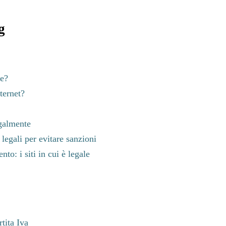
g
le?
ternet?
egalmente
 legali per evitare sanzioni
to: i siti in cui è legale
tita Iva