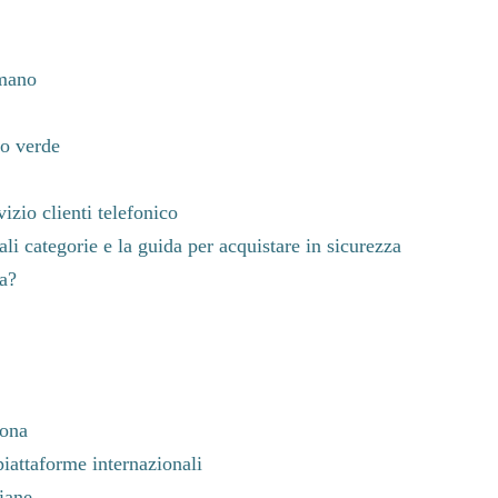
 mano
o verde
zio clienti telefonico
i categorie e la guida per acquistare in sicurezza
a?
iona
iattaforme internazionali
liane