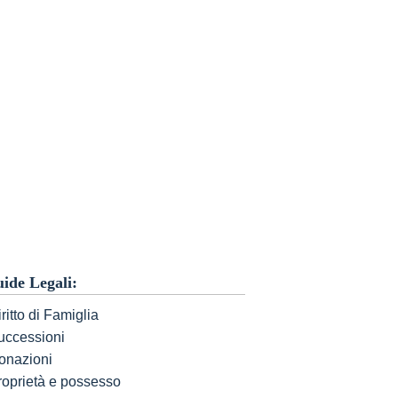
ide Legali:
ritto di Famiglia
uccessioni
onazioni
roprietà e possesso