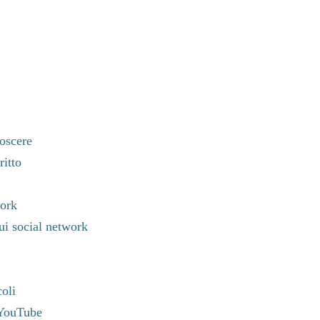
noscere
ritto
work
ui social network
coli
 YouTube