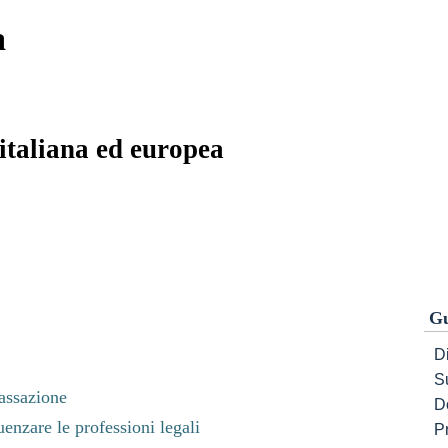
a
 italiana ed europea
Gu
Di
S
Cassazione
D
enzare le professioni legali
P