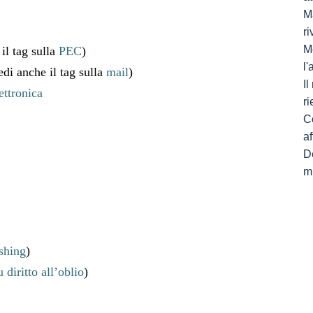
Ma
ri
M
il tag sulla
PEC
)
l
di anche il tag sulla
mail
)
I
ettronica
ri
C
af
De
mi
ishing
)
u diritto all’oblio
)