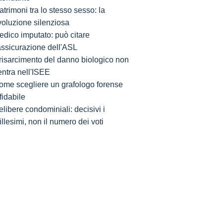
trimoni tra lo stesso sesso: la
voluzione silenziosa
edico imputato: può citare
'assicurazione dell'ASL
l risarcimento del danno biologico non
entra nell'ISEE
ome scegliere un grafologo forense
fidabile
libere condominiali: decisivi i
llesimi, non il numero dei voti