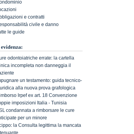
ondominio
ocazioni
bligazioni e contratti
esponsabilità civile e danno
tte le guide
 evidenza:
re odontoiatriche errate: la cartella
linica incompleta non danneggia il
aziente
mpugnare un testamento: guida tecnico-
uridica alla nuova prova grafologica
imborso Irpef ex art. 18 Convenzione
ppie imposizioni Italia - Tunisia
SL condannata a rimborsare le cure
nticipate per un minore
cippo: la Consulta legittima la mancata
ttenuante