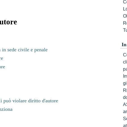
C
L
Ob
autore
R
Tu
In
a in sede civile e penale
Cu
re
c
ore
p
I
gi
R
do
 può violare diritto d'autore
A
unziona
a
S
a