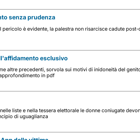
ento senza prudenza
 pericolo è evidente, la palestra non risarcisce cadute post-d
ll'affidamento esclusivo
altre precedenti, sorvola sui motivi di inidoneità del genit
l'approfondimento in pdf
elle liste e nella tessera elettorale le donne coniugate devon
ncipio di uguaglianza
sApp della vittima