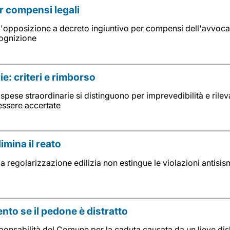
r compensi legali
l'opposizione a decreto ingiuntivo per compensi dell'avvoc
ognizione
e: criteri e rimborso
e spese straordinarie si distinguono per imprevedibilità e ri
essere accertate
imina il reato
a regolarizzazione edilizia non estingue le violazioni antisi
nto se il pedone è distratto
onsabilità del Comune per la caduta causata da un lieve disl