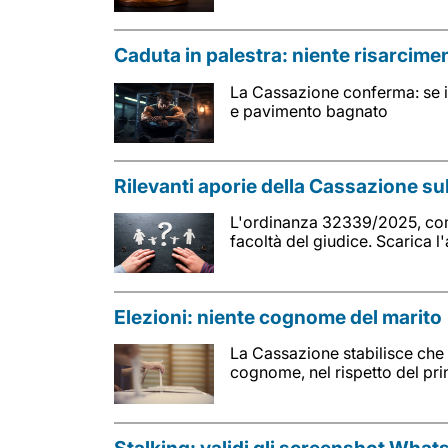
Caduta in palestra: niente risarcim
La Cassazione conferma: se il
e pavimento bagnato
Rilevanti aporie della Cassazione su
L'ordinanza 32339/2025, come 
facoltà del giudice. Scarica 
Elezioni: niente cognome del marito
La Cassazione stabilisce che n
cognome, nel rispetto del pri
Stalking: validi gli screenshot What