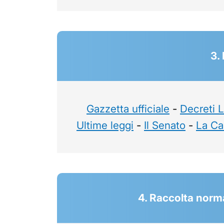
3.
Gazzetta ufficiale
-
Decreti 
Ultime leggi
-
Il Senato
-
La Ca
4. Raccolta norma