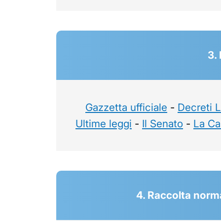
3.
Gazzetta ufficiale
-
Decreti 
Ultime leggi
-
Il Senato
-
La Ca
4. Raccolta norma