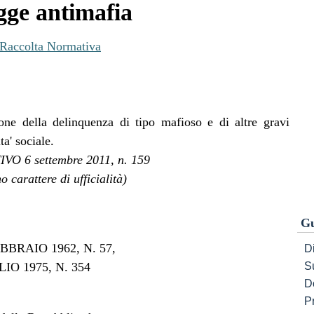
gge antimafia
Raccolta Normativa
one della delinquenza di tipo mafioso e di altre gravi
a' sociale.
O 6 settembre 2011, n. 159
o carattere di ufficialità)
Gu
BRAIO 1962, N. 57,
Di
IO 1975, N. 354
S
D
P