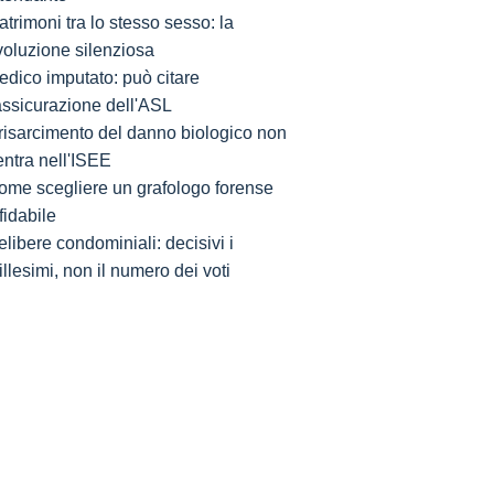
trimoni tra lo stesso sesso: la
voluzione silenziosa
edico imputato: può citare
'assicurazione dell'ASL
l risarcimento del danno biologico non
entra nell'ISEE
ome scegliere un grafologo forense
fidabile
libere condominiali: decisivi i
llesimi, non il numero dei voti