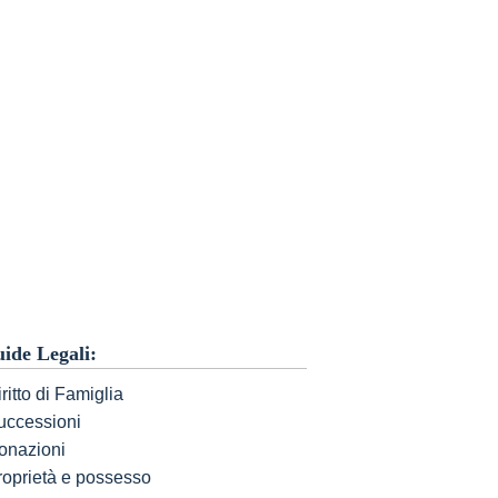
ide Legali:
ritto di Famiglia
uccessioni
onazioni
roprietà e possesso