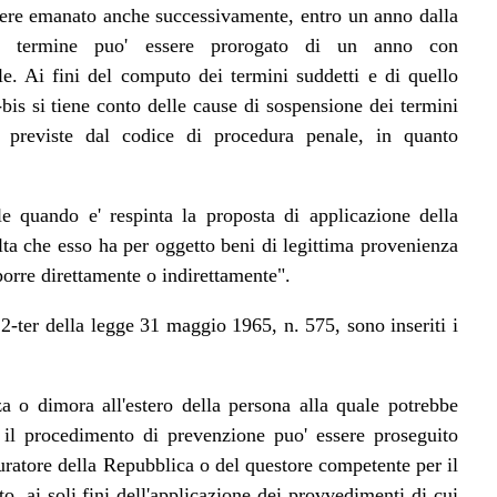
ere emanato anche successivamente, entro un anno dalla
ale termine puo' essere prorogato di un anno con
e. Ai fini del computo dei termini suddetti e di quello
bis si tiene conto delle cause di sospensione dei termini
e, previste dal codice di procedura penale, in quanto
ale quando e' respinta la proposta di applicazione della
ta che esso ha per oggetto beni di legittima provenienza
porre direttamente o indirettamente".
2-ter della legge 31 maggio 1965, n. 575, sono inseriti i
a o dimora all'estero della persona alla quale potrebbe
 il procedimento di prevenzione puo' essere proseguito
uratore della Repubblica o del questore competente per il
to, ai soli fini dell'applicazione dei provvedimenti di cui