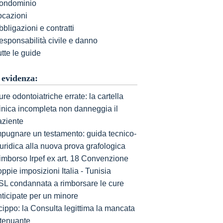
ondominio
ocazioni
bligazioni e contratti
esponsabilità civile e danno
tte le guide
 evidenza:
re odontoiatriche errate: la cartella
linica incompleta non danneggia il
aziente
mpugnare un testamento: guida tecnico-
uridica alla nuova prova grafologica
imborso Irpef ex art. 18 Convenzione
ppie imposizioni Italia - Tunisia
SL condannata a rimborsare le cure
nticipate per un minore
cippo: la Consulta legittima la mancata
ttenuante