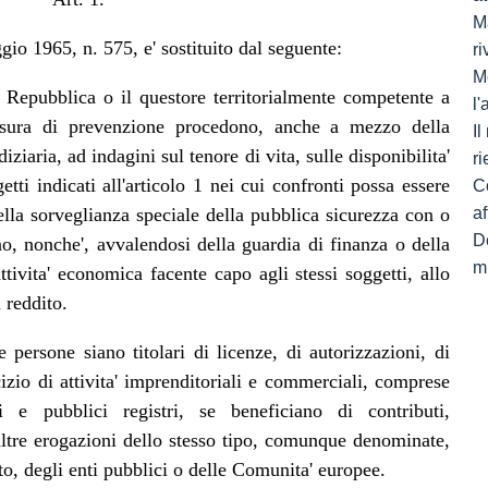
Ma
gio 1965, n. 575, e' sostituito dal seguente:
ri
M
la Repubblica o il questore territorialmente competente a
l
misura di prevenzione procedono, anche a mezzo della
I
iziaria, ad indagini sul tenore di vita, sulle disponibilita'
ri
etti indicati all'articolo 1 nei cui confronti possa essere
C
lla sorveglianza speciale della pubblica sicurezza con o
af
De
o, nonche', avvalendosi della guardia di finanza o della
mi
attivita' economica facente capo agli stessi soggetti, allo
 reddito.
e persone siano titolari di licenze, di autorizzazioni, di
rcizio di attivita' imprenditoriali e commerciali, comprese
li e pubblici registri, se beneficiano di contributi,
altre erogazioni dello stesso tipo, comunque denominate,
to, degli enti pubblici o delle Comunita' europee.