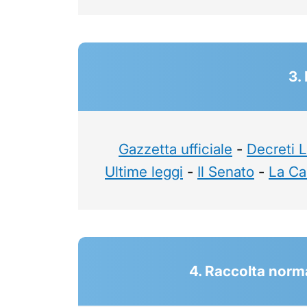
3.
Gazzetta ufficiale
-
Decreti 
Ultime leggi
-
Il Senato
-
La Ca
4. Raccolta norma