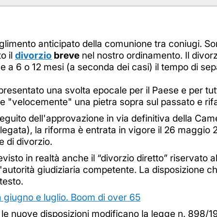
oglimento anticipato della comunione tra coniugi. So
o il
divorzio
breve
nel nostro ordinamento. Il divor
e a 6 o 12 mesi (a seconda dei casi) il tempo di se
presentato una svolta epocale per il Paese e per tu
 "velocemente" una pietra sopra sul passato e rifa
a seguito dell'approvazione in via definitiva della C
allegata), la riforma è entrata in vigore il 26 maggi
 di divorzio.
evisto in realtà anche il “divorzio diretto” riservato
l'autorità giudiziaria competente. La disposizione 
testo.
a giugno e luglio. Boom di over 65
, le nuove disposizioni modificano la legge n. 898/19