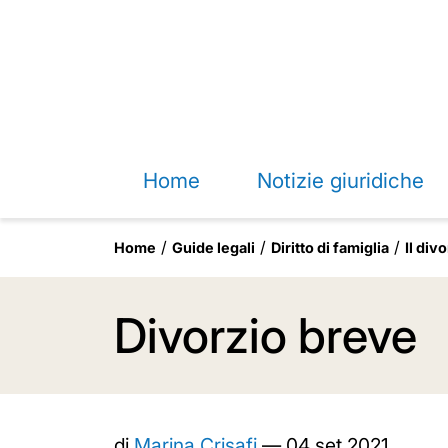
Home
Notizie giuridiche
Home
Guide legali
Diritto di famiglia
Il div
Divorzio breve
di
Marina Crisafi
—
04 set 2021