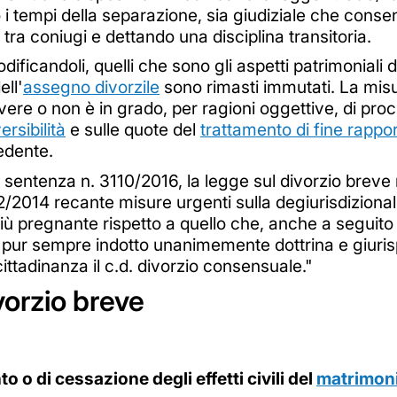
i tempi della separazione, sia giudiziale che conse
tra coniugi e dettando una disciplina transitoria.
icandoli, quelli che sono gli aspetti patrimoniali del
ell'
assegno divorzile
sono rimasti immutati. La misu
vere o non è in grado, per ragioni oggettive, di pro
rsibilità
e sulle quote del
trattamento di fine rappo
edente.
 sentenza n. 3110/2016, la legge sul divorzio breve 
/2014 recante misure urgenti sulla degiurisdizionali
iù pregnante rispetto a quello che, anche a seguito d
 pur sempre indotto unanimemente dottrina e giuri
ttadinanza il c.d. divorzio consensuale."
vorzio breve
o o di cessazione degli effetti civili del
matrimon