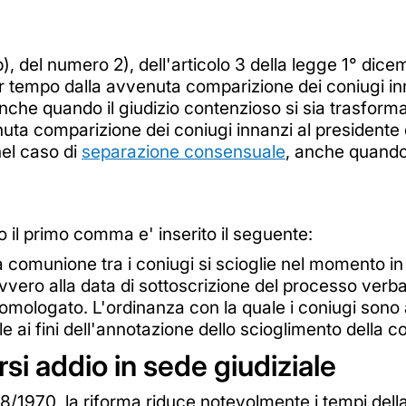
b), del numero 2), dell'articolo 3 della legge 1° di
far tempo dalla avvenuta comparizione dei coniugi inn
che quando il giudizio contenzioso si sia trasforma
nuta comparizione dei coniugi innanzi al presidente 
el caso di
separazione consensuale
, anche quando 
o il primo comma e' inserito il seguente:
comunione tra i coniugi si scioglie nel momento in c
ovvero alla data di sottoscrizione del processo verba
 omologato. L'ordinanza con la quale i coniugi sono a
ile ai fini dell'annotazione dello scioglimento della
rsi addio in sede giudiziale
 898/1970, la riforma riduce notevolmente i tempi del