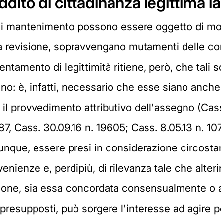
ddito di cittadinanza legittima l
di mantenimento possono essere oggetto di mod
a revisione, sopravvengano mutamenti delle co
ientamento di legittimità ritiene, però, che tali
egno: è, infatti, necessario che esse siano anch
 il provvedimento attributivo dell'assegno (Cass
 787, Cass. 30.09.16 n. 19605; Cass. 8.05.13 n. 1
nque, essere presi in considerazione circostanze
ienze e, perdipiù, di rilevanza tale che alteri
izione, sia essa concordata consensualmente o 
li presupposti, può sorgere l'interesse ad agire