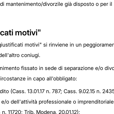
di mantenimento/divorzile già disposto o per 
icati motivi"
giustificati motivi" si rinviene in un peggiorame
ll'altro coniugi.
mento fissato in sede di separazione e/o divorzi
ircostanze in capo all'obbligato:
ito (Cass. 13.01.17 n. 787; Cass. 9.02.15 n. 2435
e/o dell'attività professionale o imprenditoriale
 n. 11720; Trib. Modena, 20.01.12);