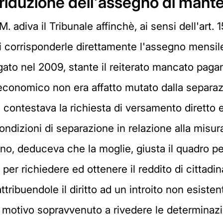
i riduzione dell'assegno di man
. adiva il Tribunale affinchè, ai sensi dell'art.
di corrisponderle direttamente l'assegno mensil
ato nel 2009, stante il reiterato mancato paga
us economico non era affatto mutato dalla sepa
tente contestava la richiesta di versamento diret
ondizioni di separazione in relazione alla misu
gno, deduceva che la moglie, giusta il quadro 
i per richiedere ed ottenere il reddito di cittad
ttribuendole il diritto ad un introito non esist
to motivo sopravvenuto a rivedere le determina