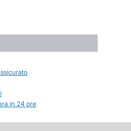
’assicurato
i
ra in 24 ore