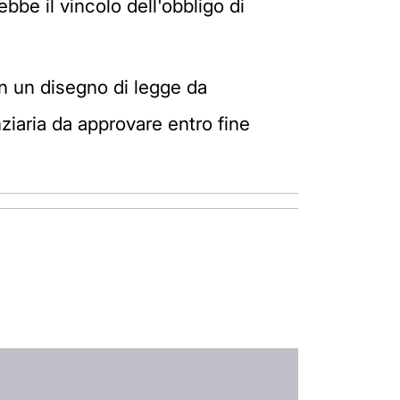
bbe il vincolo dell'obbligo di
on un disegno di legge da
nziaria da approvare entro fine