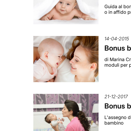
Guida al bon
o in affido 
14-04-2015
Bonus be
di Marina Cr
moduli per 
21-12-2017
Bonus b
L'assegno di
bambino