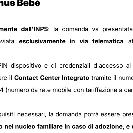
onus Bebè
amente dall'INPS
: la domanda va presentat
nviata
esclusivamente in via telematica
att
 dispositivo e di credenziali d'accesso al po
re il
Contact Center Integrato
tramite il num
64 (numero da rete mobile con tariffazione a ca
quisiti necessari, la domanda potrà essere pr
sso nel nucleo familiare in caso di adozione, 