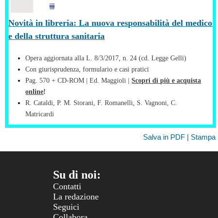
Novità in libreria: La nuova responsabilità del medico
e della struttura sanitaria
Opera aggiornata alla L. 8/3/2017, n. 24 (cd. Legge Gelli)
Con giurisprudenza, formulario e casi pratici
Pag. 570 + CD-ROM | Ed. Maggioli |
Scopri di più e acquista
online
!
R. Cataldi, P. M. Storani, F. Romanelli, S. Vagnoni, C.
Matricardi
Salva in PDF | Stampa
Su di noi:
Contatti
La redazione
Seguici
Collabora