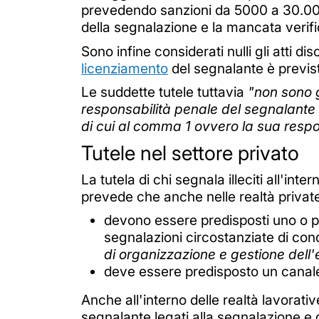
prevedendo sanzioni da 5000 a 30.000 
della segnalazione e la mancata verif
Sono infine considerati nulli gli atti di
licenziamento
del segnalante è previst
Le suddette tutele tuttavia
"non sono g
responsabilità penale del segnalante p
di cui al comma 1 ovvero la sua respons
Tutele nel settore privato
La tutela di chi segnala illeciti all'int
prevede che anche nelle realtà privat
devono essere predisposti uno o pi
segnalazioni circostanziate di cond
di organizzazione e gestione dell'
deve essere predisposto un canale 
Anche all'interno delle realtà lavorative 
segnalante legati alla segnalazione e d