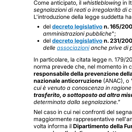
Come anticipato, il
whistleblowing
in I
segnalazioni di reati o irregolarità di
L'introduzione della legge suddetta h
del
decreto legislativo
n. 165/200
amministrazioni pubbliche
";
del
decreto legislativo
n. 231/200
delle
associazioni
anche prive di p
In particolare, la citata legge n. 179/2
norma prevede che, nel momento in c
responsabile della prevenzione dell
nazionale anticorruzione
(ANAC), o
cui è venuto a conoscenza in ragione 
trasferito, o sottoposto ad altra mi
determinata dalla segnalazione."
Nel caso in cui nei confronti del segna
maggiormente rappresentative nell'amm
volta informa il
Dipartimento della Fun