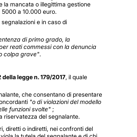
 la mancata o illegittima gestione
da 5000 a 10.000 euro.
te segnalazioni e in caso di
entenza di primo grado, la
er reati commessi con la denuncia
o o colpa grave"
.
2 della legge n. 179/2017
, il quale
egnalante, che consentano di presentare
 concordanti
"o di violazioni del modello
lle funzioni svolte"
;
a riservatezza del segnalante.
 diretti o indiretti, nei confronti del
iola la tutela del segnalante e di chi