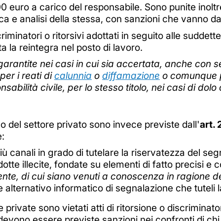
euro a carico del responsabile. Sono punite inoltre
ica e analisi della stessa, con sanzioni che vanno 
scriminatori o ritorsivi adottati in seguito alle suddet
a la reintegra nel posto di lavoro.
arantite nei casi in cui sia accertata, anche con s
er i reati di
calunnia
o
diffamazione
o comunque p
abilità civile, per lo stesso titolo, nei casi di dol
erno del settore privato sono invece previste dall'
art. 
e:
ù canali in grado di tutelare la riservatezza del s
otte illecite, fondate su elementi di fatto precisi e
ente, di cui siano venuti a conoscenza in ragione de
alternativo informatico di segnalazione che tuteli l
private sono vietati atti di ritorsione o discriminatori,
evono essere previste sanzioni nei confronti di chi v