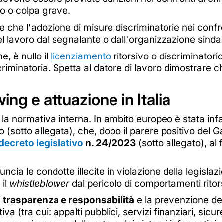
lo o colpa grave.
re che l'adozione di misure discriminatorie nei conf
l lavoro dal segnalante o dall'organizzazione sindac
e, è nullo il
licenziamento
ritorsivo o discriminator
iscriminatoria. Spetta al datore di lavoro dimostrare
ing e attuazione in Italia
la normativa interna. In ambito europeo è stata inf
 (sotto allegata), che, dopo il parere positivo del G
decreto legislativo
n. 24/2023
(sotto allegato), al
nuncia le condotte illecite in violazione della legisl
 il
whistleblower
dal pericolo di comportamenti ritors
di trasparenza e responsabilità
e la prevenzione dei
ttiva (tra cui: appalti pubblici, servizi finanziari, sicu