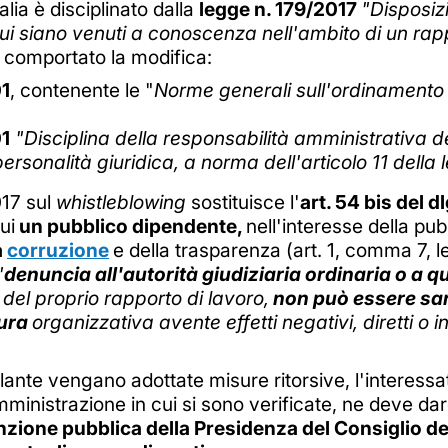
talia è disciplinato dalla
legge n. 179/2017
"Disposizi
 cui siano venuti a conoscenza nell'ambito di un rap
a comportato la modifica:
1
, contenente le "
Norme generali sull'ordinamento 
1
"Disciplina della responsabilità amministrativa d
ersonalità giuridica, a norma dell'articolo 11 dell
017 sul
whistleblowing
sostituisce l'
art. 54 bis del d
ui
un pubblico dipendente,
nell'interesse della pu
a
corruzione
e della trasparenza (art. 1, comma 7, 
"
denuncia all'autorità giudiziaria ordinaria o a qu
del proprio rapporto di lavoro,
non può essere san
sura
organizzativa avente effetti negativi, diretti o in
lante vengano adottate misure ritorsive, l'interessa
inistrazione in cui si sono verificate, ne deve d
zione pubblica della Presidenza del Consiglio dei M