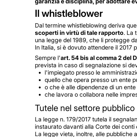
garanzia e disciplina, per adottare 
Il whistleblower
Dal termine whistleblowing deriva quell
scoperti in virtù di tale rapporto
. La 
una legge del 1989, che li protegge da p
In Italia, si è dovuto attendere il 2017 
Sempre l'
art. 54 bis al comma 2 del 
prevista in caso di segnalazione si de
l'impiegato presso le amministrazio
quello che opera presso un ente 
o che è alle dipendenze di un ente d
che lavora o collabora nelle impre
Tutele nel settore pubblico
La legge n. 179/2017 tutela il segnalan
instaurato davanti alla Corte dei conti e
La legge vieta, inoltre, alle pubbliche