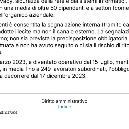
ivacy, sicurezza della rete e dei sistemi informatic
 una media di oltre 50 dipendenti e a settori (come qu
ell'organico aziendale.
ti è consentita la segnalazione interna (tramite ca
ndotte illecite ma non il canale esterno. La segnala
terno; non sia prevista la predisposizione obbligatori
ttuata e non ha avuto seguito o ci sia il rischio di ri
o.
marzo 2023, è diventato operativo dal 15 luglio, mentr
in media fino a 249 lavoratori subordinati, l'obbligo 
 a decorrere dal 17 dicembre 2023.
Diritto amministrativo
Indice
istrazione