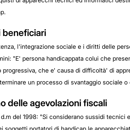
quisti di apparecchi tecnici ed informatici destin
ap.
 beneficiari
nza, l'integrazione sociale e i diritti delle per
termini: "E' persona handicappata colui che prese
o progressiva, che e' causa di difficoltà' di app
determinare un processo di svantaggio sociale o
o delle agevolazioni fiscali
 d.m del 1998: "Si considerano sussidi tecnici ed 
ei soggetti portatori di handicap le apparecchiat