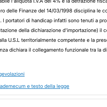
icabile l'aliquota I.V.A del 4% e la detrazione fisc
ro delle Finanze del 14/03/1998 disciplina le co
I portatori di handicap infatti sono tenuti a prod
zione della dichiarazione d'importazione) il cert
lla U.S.L territorialmente competente e la pres
za dichiara il collegamento funzionale tra la dis
gevolazioni
 Vademecum e testo della legge