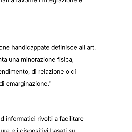
ati a favorire l'integrazione e
sone handicappate definisce all'art.
nta una minorazione fisica,
rendimento, di relazione o di
 di emarginazione."
informatici rivolti a facilitare
ure e i dispositivi basati su