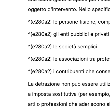
oggetto d'intervento. Nello specif
^(e280a2) le persone fisiche, compr
^(e280a2) gli enti pubblici e priva
^(e280a2) le società semplici
^(e280a2) le associazioni tra profe
^(e280a2) i contribuenti che conseg
La detrazione non può essere utili
a imposta sostitutiva (per esempio, i
arti o professioni che aderiscono a