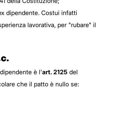
 41 della Costituzione;
ex dipendente. Costui infatti
perienza lavorativa, per "rubare" il
.c.
 dipendente è l'
art.
2125
del
olare che il patto è nullo se: