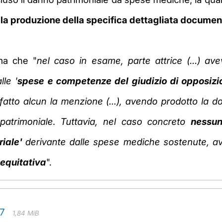
lla produzione della specifica dettagliata documen
ma che "
nel
caso in esame, parte attrice (...) ave
lle '
spese e competenze del giudizio di opposizi
fatto alcun la menzione (...), avendo
prodotto la d
patrimoniale. Tuttavia, nel caso concreto
nessun
riale'
derivante dalle spese mediche sostenute, av
 equitativa
".
17
1,84 MiB