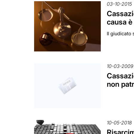
03-10-2015
Cassazio
causa è 
Il giudicato
10-03-2009
Cassazi
non pat
10-05-2018
Risarcim