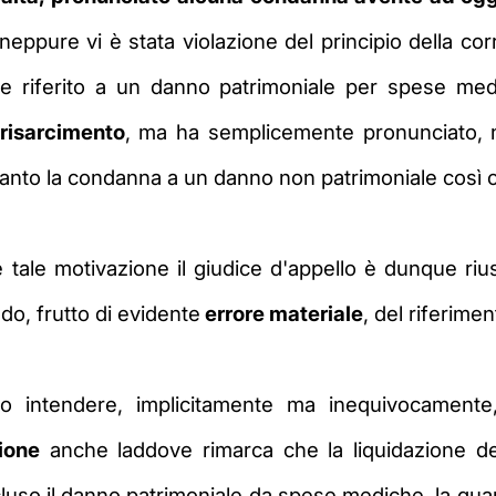
i; neppure vi è stata violazione del principio della c
ce riferito a un
danno patrimoniale per spese me
risarcimento
, ma ha semplicemente pronunciato, 
oltanto la condanna a un danno non patrimoniale cos
 tale motivazione il giudice d'appello è dunque
riu
do, frutto di
evidente
errore materiale
, del riferime
ato
intendere, implicitamente ma inequivocament
ione
anche laddove rimarca che la liquidazione 
cluso il danno patrimoniale da
spese mediche, la quan