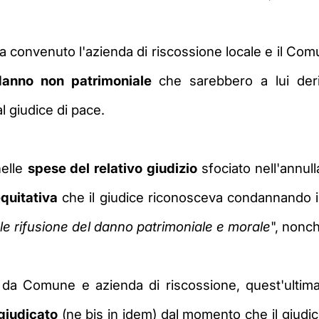
va convenuto l'azienda di riscossione locale
e il Co
danno non patrimoniale
che sarebbero a lui deriv
l giudice di pace.
nelle
spese del relativo giudizio
sfociato nell'annul
equitativa
che il giudice riconosceva condannando i 
le rifusione del danno patrimoniale e morale
", nonch
o da Comune e azienda di riscossione, quest'ultima
 giudicato
(ne bis in idem) dal momento che
il giudi