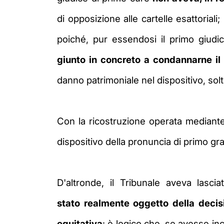
di
opposizione alle cartelle esattorial
poiché, pur essendosi il primo giudi
giunto
in concreto
a condannarne il
danno patrimoniale
nel dispositivo, s
Con la ricostruzione operata mediante
dispositivo della pronuncia di primo gra
D'altronde, il Tribunale aveva lasci
stato
realmente oggetto della decis
equitativa
: è logico che, se avesse in