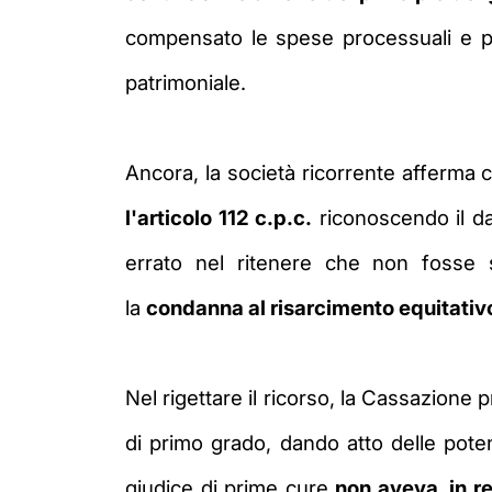
compensato le spese processuali e po
patrimoniale.
Ancora, la società ricorrente afferma
l'articolo 112 c.p.c.
riconoscendo il d
errato nel ritenere che non
fosse 
la
condanna al risarcimento equitativ
Nel rigettare il ricorso, la Cassazione p
di primo grado, dando atto
delle pote
giudice di prime cure
non aveva, in r