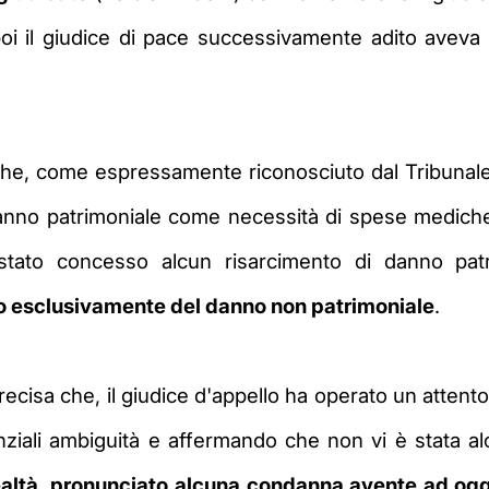
i il giudice di pace successivamente adito aveva
 che, come espressamente riconosciuto dal Tribunale
anno patrimoniale come
necessità di spese mediche
stato concesso alcun risarcimento di danno patr
o esclusivamente del danno non patrimoniale
.
recisa che, il giudice
d'appello ha operato
un attento
nziali ambiguità e affermando che non vi è stata a
ealtà,
pronunciato alcuna condanna avente ad ogg