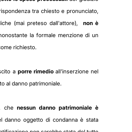
orrispondenza
tra chiesto e pronunciato,
diche
(mai preteso
dall'attore)
,
non è
nonostante la formale menzione di un
ì come
richiesto.
scito a
porre rimedio
all'inserzione nel
nto al danno patrimoniale.
e, che
nessun danno patrimoniale è
del danno oggetto
di condanna è stata
tificazione non sarebbe stata del tutto