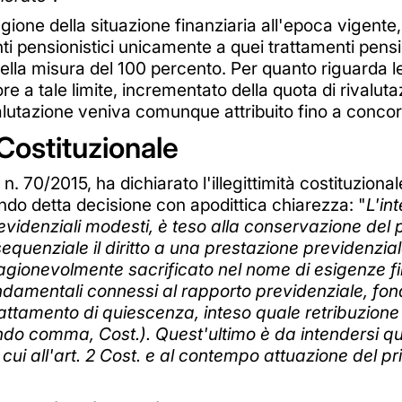
one della situazione finanziaria all'epoca vigente, l
ti pensionistici unicamente a quei trattamenti pensi
nella misura del 100 percento. Per quanto riguarda l
re a tale limite, incrementato della quota di rivalut
lutazione veniva comunque attribuito fino a concor
Costituzionale
. 70/2015, ha dichiarato l'illegittimità costituziona
do detta decisione con apodittica chiarezza: "
L'in
 previdenziali modesti, è teso alla conservazione de
quenziale il diritto a una prestazione previdenzial
ragionevolmente sacrificato nel nome di esigenze fina
 fondamentali connessi al rapporto previdenziale, fo
 trattamento di quiescenza, inteso quale retribuzione
ondo comma, Cost.). Quest'ultimo è da intendersi q
di cui all'art. 2 Cost. e al contempo attuazione del 