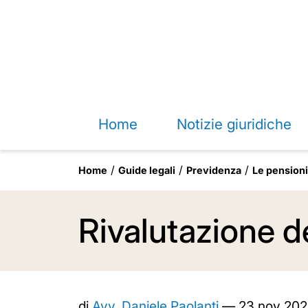
Home
Notizie giuridiche
Home
Guide legali
Previdenza
Le pensioni
Rivalutazione d
di
Avv. Daniele Paolanti
—
23 nov 202