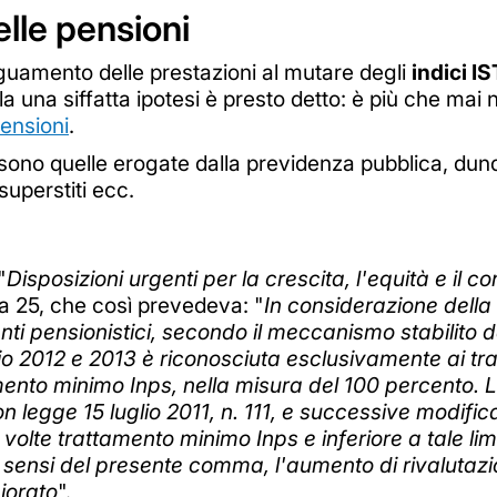
elle pensioni
guamento delle prestazioni al mutare degli
indici I
a una siffatta ipotesi è presto detto: è più che mai
ensioni
.
ono quelle erogate dalla previdenza pubblica, dun
superstiti ecc.
"
Disposizioni urgenti per la crescita, l'equità e il 
 25, che così prevedeva: "
In considerazione della
ti pensionistici, secondo il meccanismo stabilito d
io 2012 e 2013 è riconosciuta esclusivamente ai tra
amento minimo Inps, nella misura del 100 percento. 
on legge 15 luglio 2011, n. 111, e successive modific
 volte trattamento minimo Inps e inferiore a tale li
 sensi del presente comma, l'aumento di rivalutazi
iorato
".