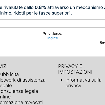
te rivalutate dello
0,8%
attraverso un meccanismo a 
nimo, ridotti per le fasce superiori .
Previdenza
Indice
Ben
IZI
PRIVACY E
IMPOSTAZIONI
ubblicità
etwork di assistenza
Informativa sulla
egale
privacy
onsulenza legale
nline
ormazione avvocati