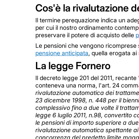
Cos'è la rivalutazione d
Il termine perequazione indica un ade
per cui il nostro ordinamento contempl
preservare il potere di acquisto delle
p
Le pensioni che vengono ricomprese s
pensione anticipata
, quella erogata ai 
La legge Fornero
Il decreto legge 201 del 2011, recante 
conteneva una norma, l'art. 24 comma
rivalutazione automatica dei trattamen
23 dicembre 1998, n. 448 per il bienn
complessivo fino a due volte il tratt
legge 6 luglio 2011, n.98, convertito c
le pensioni di importo superiore a due
rivalutazione automatica spettante ai
concorrenza del predetto limite magg