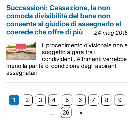
Successioni: Cassazione, la non
comoda divisibilità del bene non
consente al giudice di assegnarlo al
coerede che offre di più
24 mag 2015
Il procedimento divisionale non è
soggetto a gara tra i
condividenti. Altrimenti verrebbe
meno la parità di condizione degli aspiranti
assegnatari
1
2
3
4
5
6
7
8
9
26
»
…