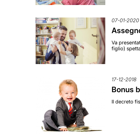
07-01-2020
Assegno 
Va presentat
figlio) spett
17-12-2018
Bonus b
Il decreto f