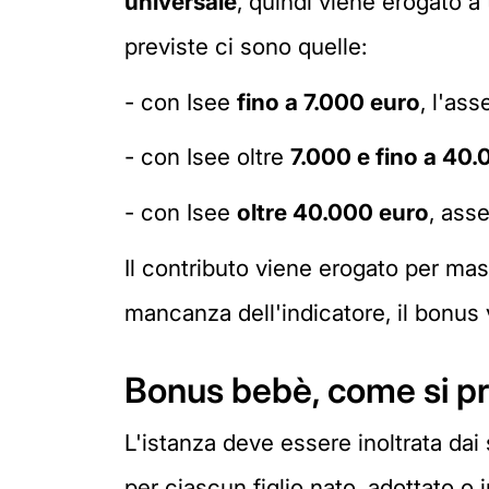
universale
, quindi viene erogato a
previste ci sono quelle:
- con Isee
fino a 7.000 euro
, l'ass
- con Isee oltre
7.000 e fino a 40
- con Isee
oltre 40.000 euro
, asse
Il contributo viene erogato per mass
mancanza dell'indicatore, il bonu
Bonus bebè, come si p
L'istanza deve essere inoltrata dai 
per ciascun figlio nato, adottato o