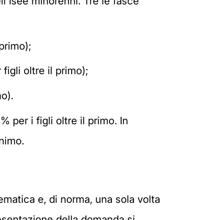
ll'Isee minorenni. Tre le fasce
 primo);
igli oltre il primo);
mo).
er i figli oltre il primo. In
nimo.
lematica e, di norma, una sola volta
presentazione della domanda si