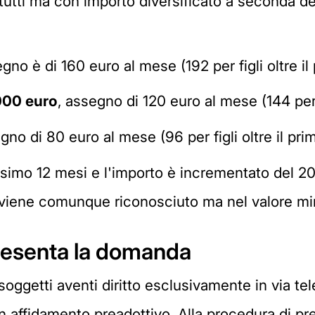
 tutti ma con importo diversificato a seconda de
egno è di 160 euro al mese (192 per figli oltre il
.000 euro
, assegno di 120 euro al mese (144 per f
gno di 80 euro al mese (96 per figli oltre il pri
imo 12 mesi e l'importo è incrementato del 20% p
s viene comunque riconosciuto ma nel valore mi
resenta la domanda
soggetti aventi diritto esclusivamente in via te
 in affidamento preadottivo. Alla procedura di 