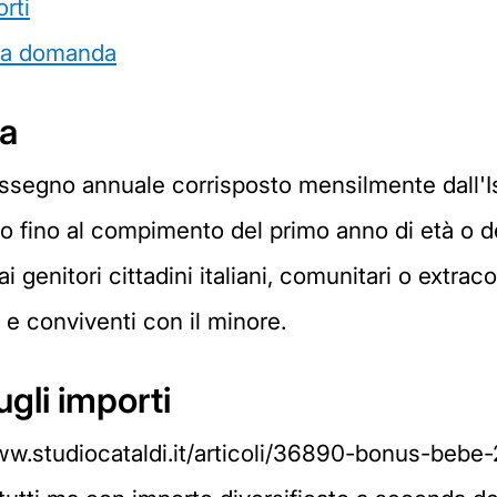
rti
 la domanda
ta
ssegno annuale corrisposto mensilmente dall'Ist
ivo fino al compimento del primo anno di età o d
i genitori cittadini italiani, comunitari o extra
ia e conviventi con il minore.
ugli importi
www.studiocataldi.it/articoli/36890-bonus-bebe