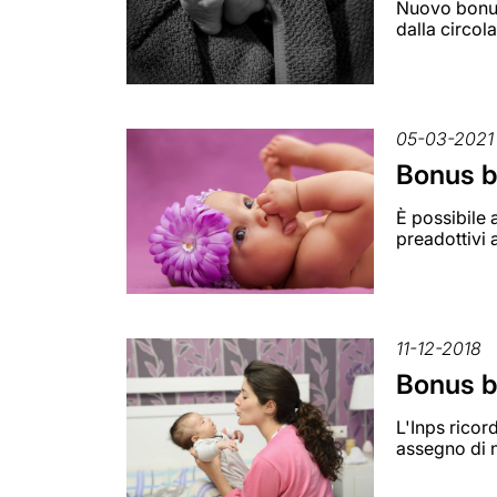
Nuovo bonus 
dalla circol
05-03-2021
Bonus b
È possibile 
preadottivi 
11-12-2018
Bonus be
L'Inps rico
assegno di n