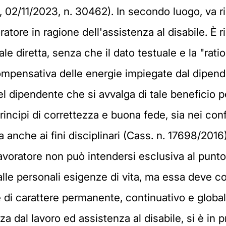
 02/11/2023, n. 30462). In secondo luogo, va ri
atore in ragione dell'assistenza al disabile. È 
ale diretta, senza che il dato testuale e la "ra
ompensativa delle energie impiegate dal dipend
dipendente che si avvalga di tale beneficio p
 principi di correttezza e buona fede, sia nei con
a anche ai fini disciplinari (Cass. n. 17698/201
 lavoratore non può intendersi esclusiva al punto
alle personali esigenze di vita, ma essa deve c
le di carattere permanente, continuativo e glob
za dal lavoro ed assistenza al disabile, si è in